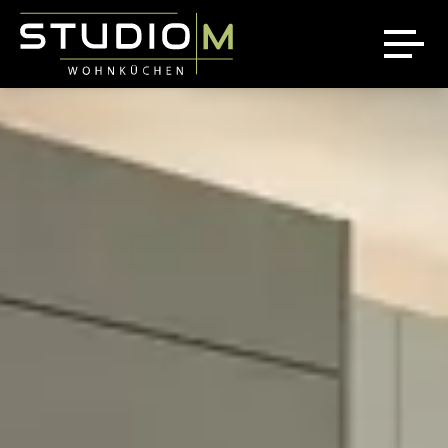
Über uns
Ausstellung
Referenzen
News
Jobs
Sale %
Kontakt