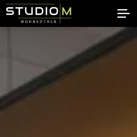
Über uns
Ausstellung
Referenzen
News
Jobs
Sale %
Kontakt