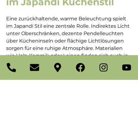
im Japandi Küchenstil
Eine zurückhaltende, warme Beleuchtung spielt
im Japandi Stil eine zentrale Rolle. Indirektes Licht
unter Oberschränken, dezente Pendelleuchten
über Kücheninseln oder flächige Lichtlösungen
sorgen für eine ruhige Atmosphäre. Materialien
wie Holz, Keramik oder Leinen finden sich auch in
Leuchten und Accessoires wieder. Dekoration wird
sparsam eingesetzt und folgt dem Prinzip der
bewussten Auswahl. Wenige, hochwertige
Elemente reichen aus, um der Küche
Persönlichkeit zu verleihen, ohne die klare
Gestaltung zu unterbrechen.
Termin vereinbaren