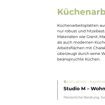
Küchenarbe
Küchenarbeitsplatten aus 
nur robust und hitzebestä
Materialien wie Granit, 
als auch modernen Küchen
Arbeitsflächen mit Charak
überzeugt durch seine Wid
beanspruchte Küchen.
ADELSDORF
· BAHNHOF
Studio M – Woh
Persönliche Beratung, ho