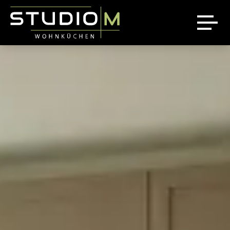
Über uns
Ausstellung
Referenzen
News
Jobs
Sale %
Kontakt