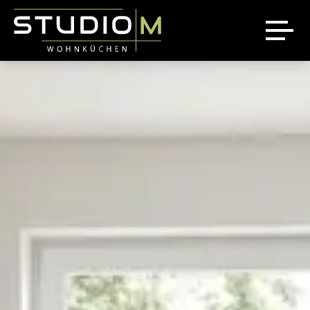
Über uns
Ausstellung
Referenzen
News
Jobs
Sale %
Kontakt