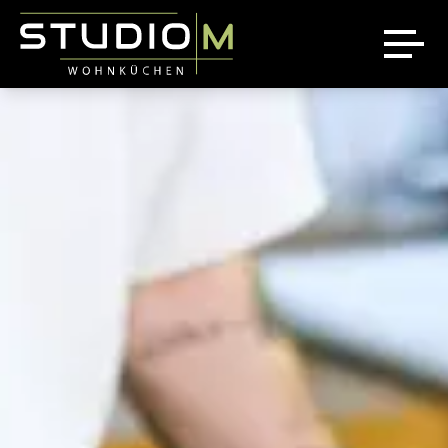
Über uns
Ausstellung
Referenzen
News
Jobs
Sale %
Kontakt