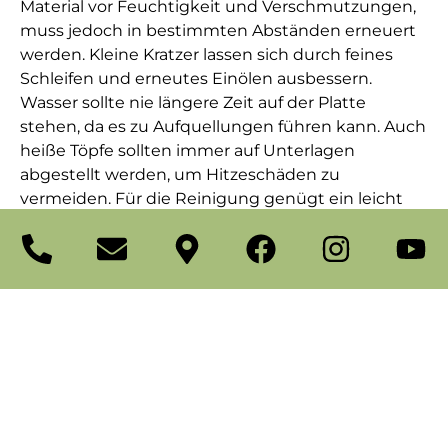
Material vor Feuchtigkeit und Verschmutzungen,
muss jedoch in bestimmten Abständen erneuert
werden. Kleine Kratzer lassen sich durch feines
Schleifen und erneutes Einölen ausbessern.
Wasser sollte nie längere Zeit auf der Platte
stehen, da es zu Aufquellungen führen kann. Auch
heiße Töpfe sollten immer auf Unterlagen
abgestellt werden, um Hitzeschäden zu
vermeiden. Für die Reinigung genügt ein leicht
feuchtes Tuch mit mildem Reinigungsmittel –
aggressive Substanzen greifen das Holz an. Wer
auf die richtige Versiegelung und eine angepasste
Nutzung achtet, erhält sich die Schönheit und
Funktionalität der Platte über viele Jahre hinweg.
Eine regelmäßige Kontrolle und Pflege sorgen
dafür, dass Holz seinen natürlichen Charme behält.
Termin vereinbaren