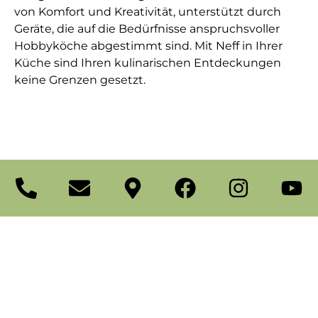
von Komfort und Kreativität, unterstützt durch
Geräte, die auf die Bedürfnisse anspruchsvoller
Hobbyköche abgestimmt sind. Mit Neff in Ihrer
Küche sind Ihren kulinarischen Entdeckungen
keine Grenzen gesetzt.
Besonders effizient
Beim Kühlen und Frischhalten, beim Kochen und
Backen sowie beim Geschirrspülen – mit den
effizienten Hausgeräten von Neff sparen Sie jede
Menge Energie und Wasser. Und tun so jeden Tag
etwas für unsere Umwelt. Neff-Geräte sind mit